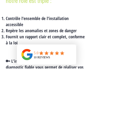
notre rôle est triple :
Contrôle l’ensemble de l’installation
accessible
Repère les anomalies et zones de danger
Fournit un rapport clair et complet, conforme
à la loi
🔑 L'information est la clé : Avoir un
diagnostic fiable vous permet de réaliser vos
projets (vente, achat, ou travaux) sans mettre
en danger votre santé ni celle des
professionnels qui interviennent chez vous.
📞 Prêt(e) à sécuriser
votre projet ?