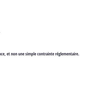
,
nce, et non une simple contrainte réglementaire.
ojet ?
votre PEMD.